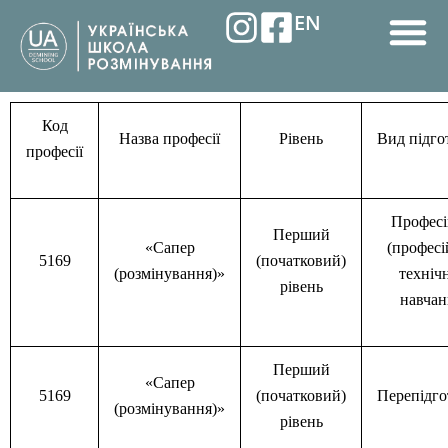
Перейти
EN
до
вмісту
M
Код
Назва професії
Рівень
Вид підго
професії
Професі
Перший
«Сапер
(професі
5169
(початковий)
(розмінування)»
техніч
рівень
навчан
Перший
«Сапер
5169
(початковий)
Перепідго
(розмінування)»
рівень