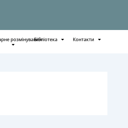
арне розмінування
Бібліотека
Контакти