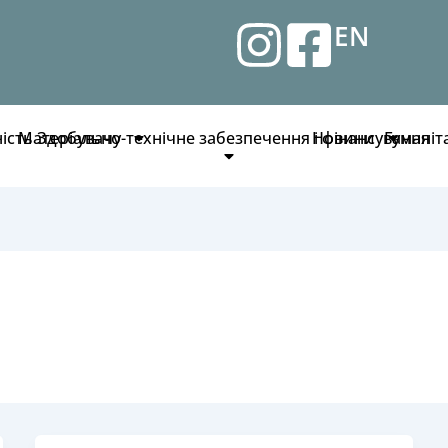
EN
ність
Матеріально-технічне забезпечення і фінансування
Здобувачу
Новини
Гуманіт